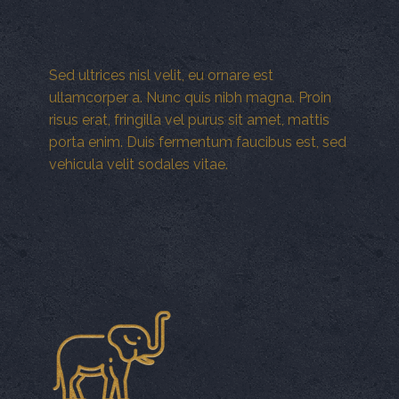
Sed ultrices nisl velit, eu ornare est
ullamcorper a. Nunc quis nibh magna. Proin
risus erat, fringilla vel purus sit amet, mattis
porta enim. Duis fermentum faucibus est, sed
vehicula velit sodales vitae.