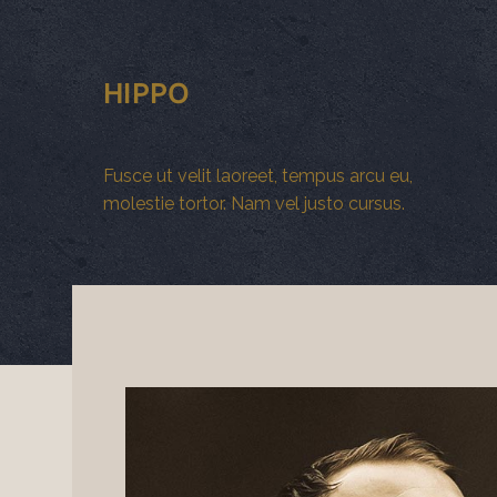
HIPPO
Fusce ut velit laoreet, tempus arcu eu,
molestie tortor. Nam vel justo cursus.