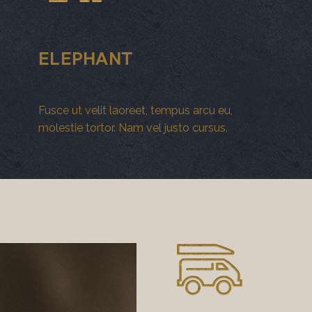
ELEPHANT
Fusce ut velit laoreet, tempus arcu eu,
molestie tortor. Nam vel justo cursus.