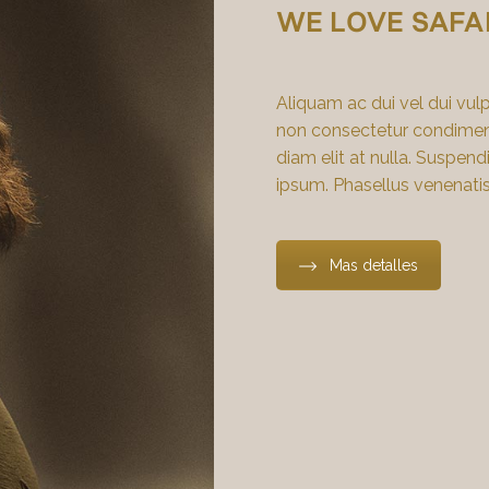
WE LOVE SAFA
Aliquam ac dui vel dui vu
non consectetur condiment
diam elit at nulla. Suspendi
ipsum. Phasellus venenatis
Mas detalles