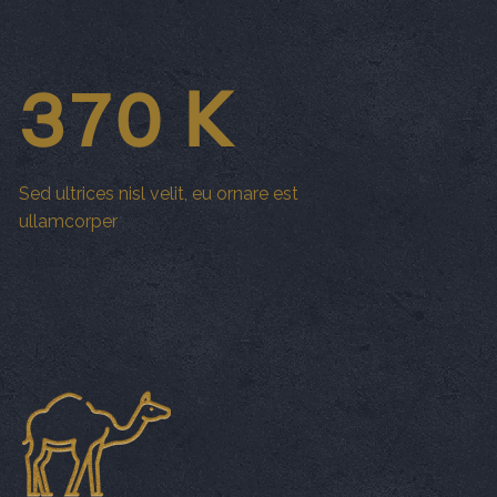
370 K
Sed ultrices nisl velit, eu ornare est
ullamcorper