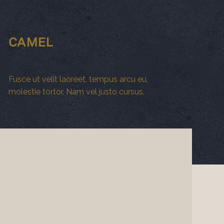
CAMEL
Fusce ut velit laoreet, tempus arcu eu,
molestie tortor. Nam vel justo cursus.